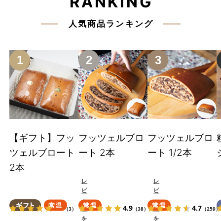
RANKING
人気商品ランキング
1
2
3
【ギフト】フッ
フッツェルブロ
フッツェルブロ
ツェルブロート
ート 2本
ート 1/2本
2本
レ
レ
ビ
ビ
ュ
ュ
5.0
4.9
4.7
ー
ー
（3）
（38）
（259）
を
を