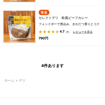
セレクトデリ 欧風ビーフカレー
フォンドボーで煮込み、きわだつ香りとコク
4.7
レビューを見る
（7）
790円
4
件あります
ホーム
>
デリ