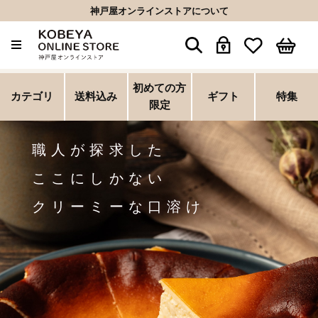
神戸屋オンラインストアについて
初めての方
ホーム
>
バスクチーズ
カテゴリ
送料込み
ギフト
特集
限定
職人が探求した
ここにしかない
クリーミーな口溶け