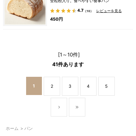
全粒粉入り。食べやすい食事パン
4.7
レビューを見る
（10）
450円
[1～10件]
41
件あります
1
2
3
4
5
ホーム
>
パン