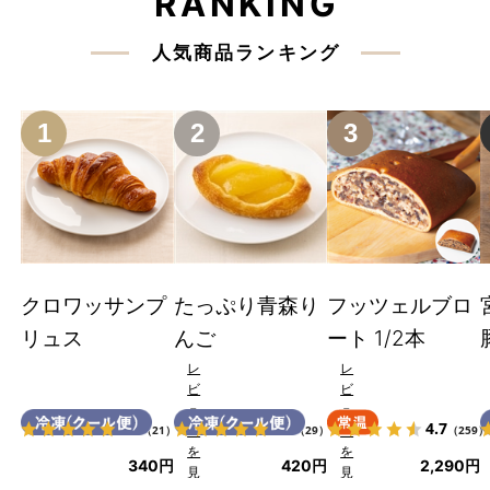
RANKING
人気商品ランキング
1
2
3
クロワッサンプ
たっぷり青森り
フッツェルブロ
リュス
んご
ート 1/2本
レ
レ
ビ
ビ
ュ
ュ
4.8
4.8
4.7
ー
ー
（21）
（29）
（259）
を
を
340円
420円
2,290円
見
見