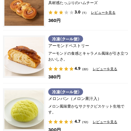
具材感たっぷりのハムチーズ
3.0
レビューを見る
（1）
360円
アーモンドペストリー
アーモンドの食感とキャラメル風味が引き立つ
おいしさ。
4.9
レビューを見る
（22）
380円
メロンパン（メロン果汁入）
メロン風味豊かなサクサクビスケット生地で
す。
4.7
レビューを見る
（12）
300円