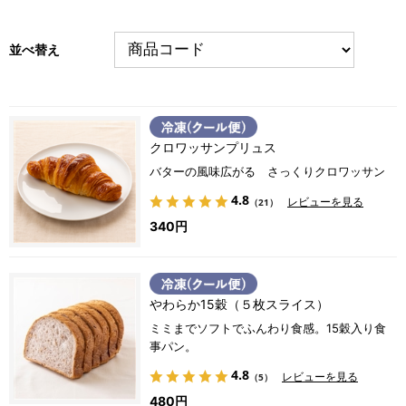
る
る
並べ替え
クロワッサンプリュス
バターの風味広がる さっくりクロワッサン
4.8
レビューを見る
（21）
340円
やわらか15穀（５枚スライス）
ミミまでソフトでふんわり食感。15穀入り食
事パン。
4.8
レビューを見る
（5）
480円