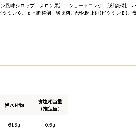
ン風味シロップ、メロン果汁、ショートニング、脱脂粉乳、パ
タミンＣ、ｐＨ調整剤、酸味料、酸化防止剤(ビタミンＥ)、安
食塩相当量
炭水化物
（推定値）
61.8g
0.5g