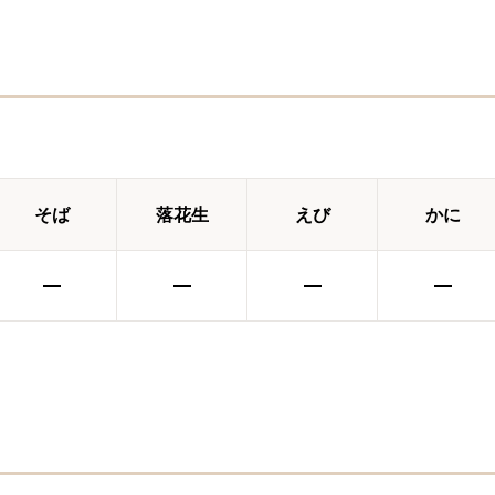
そば
落花生
えび
かに