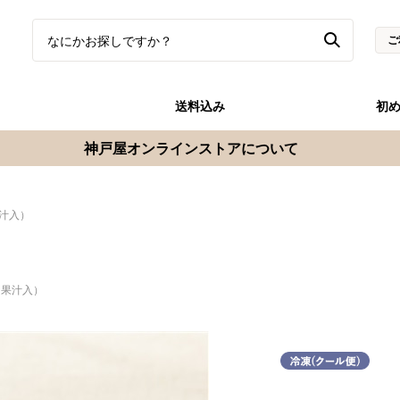
ご
送料込み
初
神戸屋オンラインストアについて
汁入）
ン果汁入）