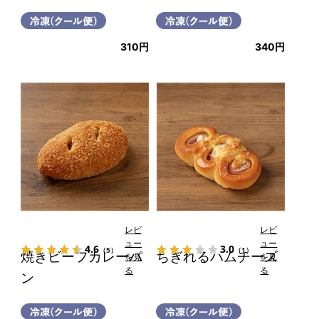
310円
340円
レビ
レビ
ュー
ュー
4.6
3.0
（5）
（1）
焼きビーフカレーパ
ちぎれるハムチーズ
を見
を見
る
る
ン