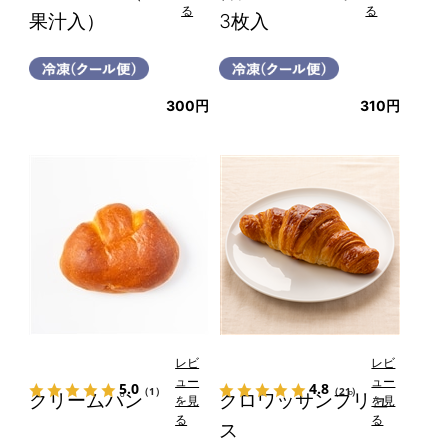
る
る
果汁入）
3枚入
300円
310円
レビ
レビ
ュー
ュー
5.0
4.8
（1）
（21）
クリームパン
クロワッサンプリュ
を見
を見
る
る
ス