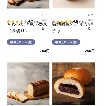
レビ
レビ
ュー
ュー
4.7
4.6
（3）
（12）
やわらか15穀 2枚入
塩麹湯種のフォカッ
を見
を見
る
る
（厚切り）
チャ
240円
250円