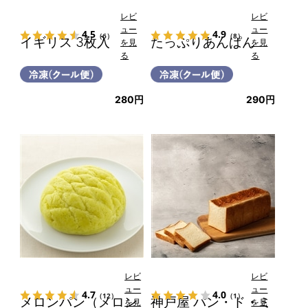
レビ
レビ
ュー
ュー
4.5
4.9
（6）
（8）
イギリス 3枚入
たっぷりあんぱん
を見
を見
る
る
280円
290円
レビ
レビ
ュー
ュー
4.7
4.0
（12）
（1）
メロンパン（メロン
神戸屋 パン・ド・ミ
を見
を見