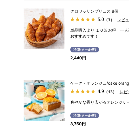
クロワッサンプリュス 8個
5.0
（3）
レビ
単品購入より １０% お得！一
おすすめです！
2,440円
ケーク・オランジュ/cake orang
4.9
（13）
レビ
爽やかな香り広がるオレンジケ
3,750円