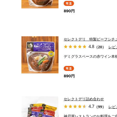
890円
セレクトデリ 特製ビーフシチ
4.8
（20）
レビ
デミグラスベースの赤ワイン本
890円
セレクトデリ詰め合わせ
4.7
（99）
レビ
神戸屋レストランのお料理をご