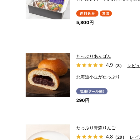
5,800円
たっぷりあんぱん
4.9
（8）
レビ
北海道小豆がたっぷり
290円
たっぷり青森りんご
4.8
（29）
レビ