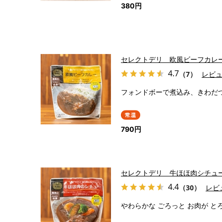
380円
セレクトデリ 欧風ビーフカレ
4.7
（7）
レビ
フォンドボーで煮込み、きわだ
790円
セレクトデリ 牛ほほ肉シチュ
4.4
（30）
レビ
やわらかな ごろっと お肉が と