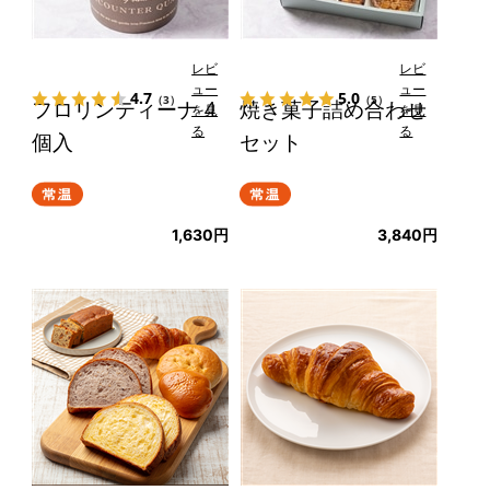
レビ
レビ
ュー
ュー
4.7
5.0
（3）
（5）
フロリンティーナ 4
焼き菓子詰め合わせ
を見
を見
る
る
個入
セット
1,630円
3,840円