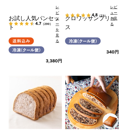
レ
レビ
ビ
ュー
4.8
（21）
お試し人気パンセッ
クロワッサンプリュ
ュ
を見
4.7
ー
る
（290）
ト
ス
を
見
る
340円
3,380円