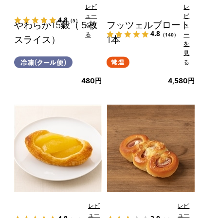
レビ
レ
ュー
ビ
4.8
（5）
やわらか15穀（５枚
フッツェルブロート
を見
ュ
4.8
る
ー
（140）
スライス）
1本
を
見
る
480円
4,580円
レビ
レビ
ュー
ュー