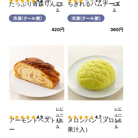
4.8
3.0
（29）
（1）
たっぷり青森りんご
ちぎれるハムチーズ
を見
を見
る
る
420円
360円
レビ
レビ
ュー
ュー
4.9
4.7
（22）
（12）
アーモンドペストリ
メロンパン（メロン
を見
を見
る
る
ー
果汁入）