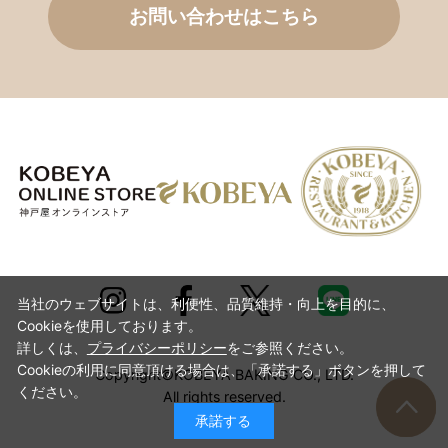
お問い合わせはこちら
当社のウェブサイトは、利便性、品質維持・向上を目的に、
Cookieを使用しております。
詳しくは、
プライバシーポリシー
をご参照ください。
Cookieの利用に同意頂ける場合は、「承諾する」ボタンを押して
Copyright©KOBEYA BAKING CO., LTD.
ください。
All rights reserved.
承諾する