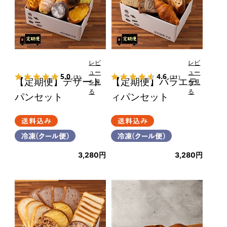
レビ
レビ
ュー
ュー
5.0
4.6
（3）
（21）
【定期便】デザート
【定期便】バラエテ
を見
を見
る
る
パンセット
ィパンセット
3,280円
3,280円