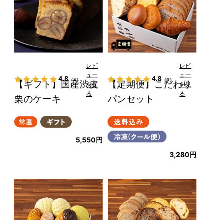
レビ
レビ
ュー
ュー
4.8
4.8
（4）
（9）
【ギフト】国産渋皮
【定期便】こだわり
を見
を見
る
る
栗のケーキ
パンセット
5,550円
3,280円