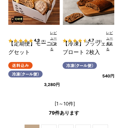
レビ
レビ
ュー
ュー
4.9
4.7
（9）
（10）
【定期便】モーニン
【冷凍】フッツェル
を見
を見
る
る
グセット
ブロート 2枚入
540円
3,280円
[1～10件]
79
件あります