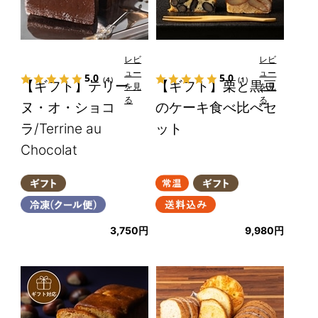
レビ
レビ
ュー
ュー
5.0
5.0
（4）
（1）
【ギフト】テリー
【ギフト】栗と黒豆
を見
を見
る
る
ヌ・オ・ショコ
のケーキ食べ比べセ
ラ/Terrine au
ット
Chocolat
3,750円
9,980円