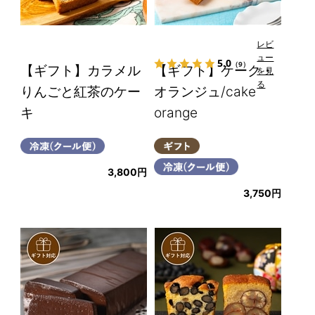
レビ
ュー
5.0
（9）
【ギフト】カラメル
【ギフト】ケーク・
を見
る
りんごと紅茶のケー
オランジュ/cake
キ
orange
3,800円
3,750円