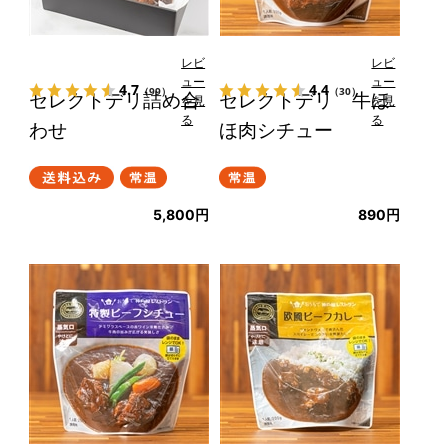
レビ
レビ
ュー
ュー
4.7
4.4
（99）
（30）
セレクトデリ詰め合
セレクトデリ 牛ほ
を見
を見
る
る
わせ
ほ肉シチュー
5,800円
890円