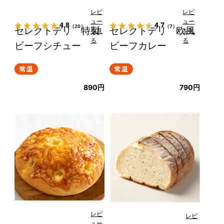
レビ
レビ
ュー
ュー
4.8
4.7
（20）
（7）
セレクトデリ 特製
セレクトデリ 欧風
を見
を見
る
る
ビーフシチュー
ビーフカレー
890円
790円
レビ
レビ
ュー