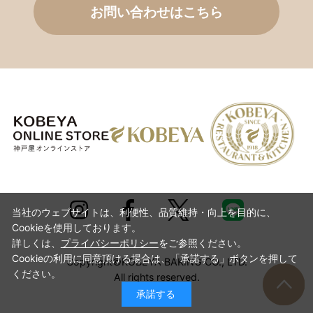
お問い合わせはこちら
当社のウェブサイトは、利便性、品質維持・向上を目的に、
Cookieを使用しております。
詳しくは、
プライバシーポリシー
をご参照ください。
Cookieの利用に同意頂ける場合は、「承諾する」ボタンを押して
Copyright©KOBEYA BAKING CO., LTD.
ください。
All rights reserved.
承諾する