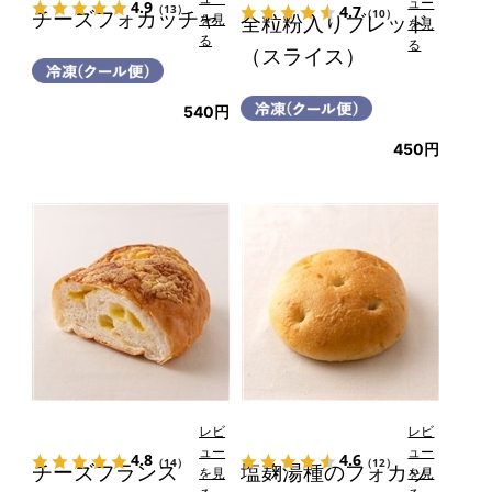
ュー
4.9
4.7
（13）
チーズフォカッチャ
（10）
を見
全粒粉入りブレッド
を見
る
る
（スライス）
540円
450円
レビ
レビ
ュー
ュー
4.8
4.6
（14）
（12）
チーズフランス
塩麹湯種のフォカッ
を見
を見