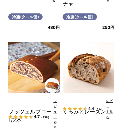
る
る
チャ
480円
250円
レ
レビ
ビ
ュー
4.4
（12）
フッツェルブロート
くるみとレーズン
ュ
を見
4.7
ー
る
（259）
1/2本
を
見