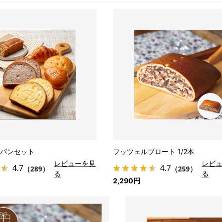
パンセット
フッツェルブロート 1/2本
レビューを見
レビ
4.7
4.7
（289）
（259）
る
る
2,290円