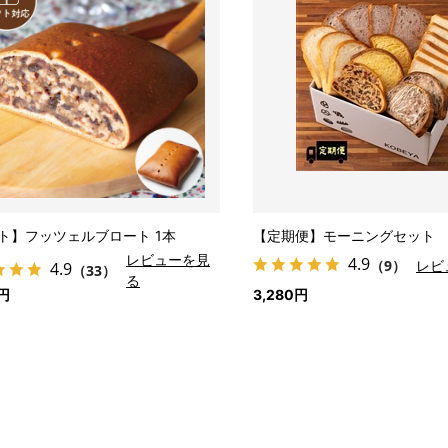
ト】フッツェルブロート 1本
【定期便】モーニングセット
レビューを見
4.9
（9）
レビ
4.9
（33）
る
0円
3,280円