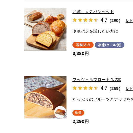
お試し人気パンセット
4.7
（290）
レ
冷凍パンを試したい方に
3,380円
フッツェルブロート 1/2本
4.7
（259）
レ
たっぷりのフルーツとナッツを
2,290円