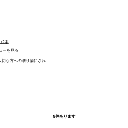
/2本
ューを見る
大切な方への贈り物にされ
9
件あります