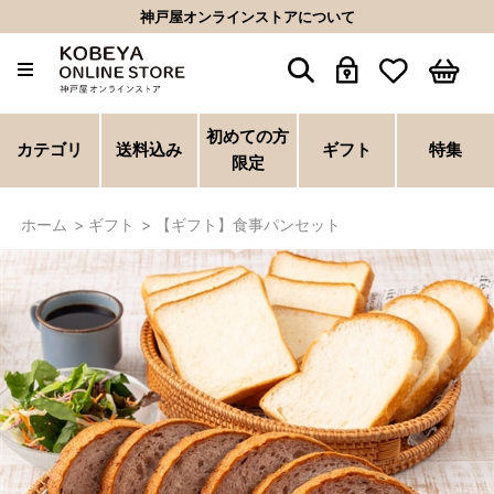
神戸屋オンラインストアについて
初めての方
カテゴリ
送料込み
ギフト
特集
限定
ホーム
>
ギフト
>
【ギフト】食事パンセット