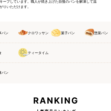
キープしています。職人が焼き上げた自慢のパンを解凍して温
がりいただけます。
事パン
クロワッサン
菓子パン
惣菜パン
食
ティータイム
凍パン
RANKING