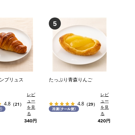
5
ンプリュス
たっぷり青森りんご
レビ
レビ
ュー
ュー
4.8
4.8
（21）
（29）
を見
を見
る
る
340円
420円