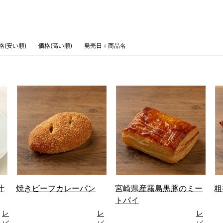
格(安い順)
価格(高い順)
発売日＋商品名
汁
焼きビーフカレーパン
宮崎県産霧島黒豚のミー
粗
トパイ
レ
レ
レ