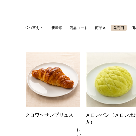
並べ替え：
新着順
商品コード
商品名
発売日
価
クロワッサンプリュス
メロンパン（メロン果
入）
レ