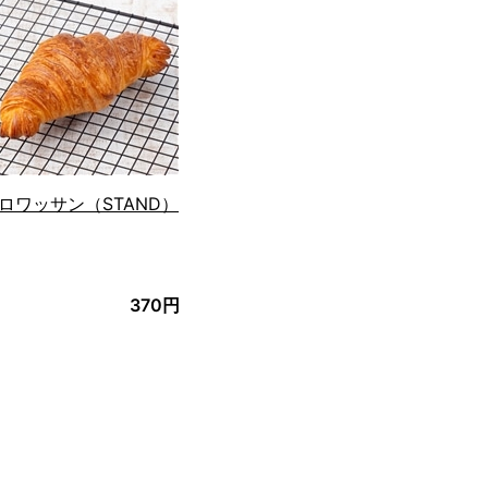
る
ロワッサン（STAND）
370円