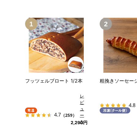
1
2
フッツェルブロート 1/2本
粗挽きソーセー
レ
ビ
4.8
ュ
4.7
（259）
ー
を
2,290円
見
る