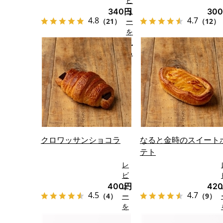
ビ
ュ
340円
30
4.8
4.7
（21）
ー
（12）
を
見
る
クロワッサンショコラ
なると金時のスイート
テト
レ
ビ
ュ
400円
42
4.5
4.7
（4）
ー
（9）
を
見