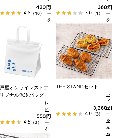
ビ
ビ
ュ
ュ
420円
360円
4.8
3.0
（10）
ー
（1）
ー
を
を
見
見
る
る
THE STANDセット
戸屋オンラインストア
レ
リジナル保冷バッグ
ビ
レ
ュ
3,260円
ビ
4.0
（3）
ー
ュ
550円
を
4.5
（2）
ー
見
を
る
見