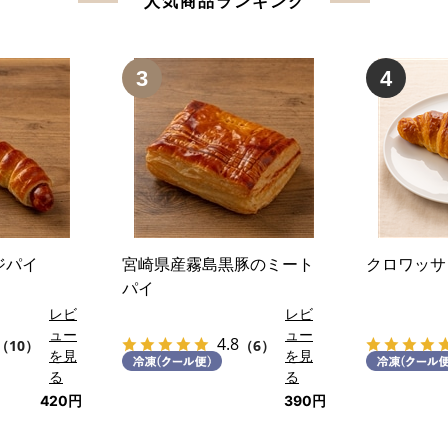
人気商品ランキング
3
4
ジパイ
宮崎県産霧島黒豚のミート
クロワッサ
パイ
レビ
レビ
ュー
ュー
4.8
（10）
（6）
を見
を見
る
る
420円
390円