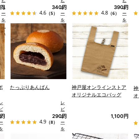
ビ
ビ
ビ
ュ
ュ
ュ
0円
340円
390円
4.6
4.8
ー
（5）
ー
（6）
ー
を
を
を
見
見
見
る
る
る
ポ
たっぷりあんぱん
神戸屋オンラインストア
神
オリジナルエコバッグ
オ
レ
レ
ビ
ビ
ュ
ュ
0円
290円
1,100円
4.9
ー
（8）
ー
を
を
見
見