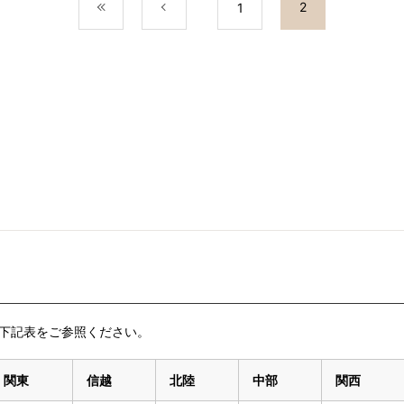
2
最初
前
1
下記表をご参照ください。
関東
信越
北陸
中部
関西