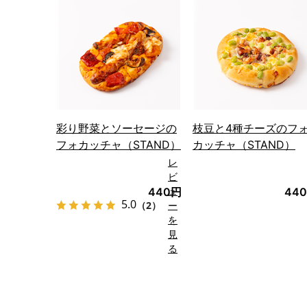
る
彩り野菜とソーセージの
枝豆と4種チーズのフ
フォカッチャ（STAND）
カッチャ（STAND）
レ
ビ
ュ
440円
44
5.0
（2）
ー
を
見
る