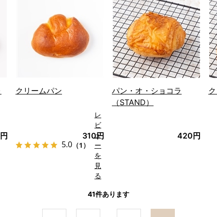
る
る
ォ
クリームパン
パン・オ・ショコラ
ク
（STAND）
レ
ビ
ュ
0円
310円
420円
5.0
（1）
ー
を
見
る
41
件あります