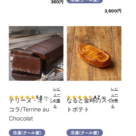
360円
3,600円
レビ
レビ
ュー
ュー
5.0
4.7
（1）
（9）
テリーヌ・オ・ショ
なると金時のスイー
を見
を見
る
る
コラ/Terrine au
トポテト
Chocolat