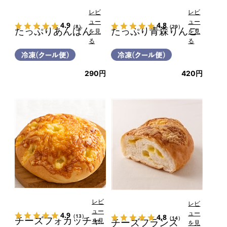
レビ
レビ
ュー
ュー
4.9
4.8
（8）
（29）
たっぷりあんぱん
たっぷり青森りんご
を見
を見
る
る
290円
420円
レビ
レビ
ュー
ュー
4.9
4.8
（13）
チーズフォカッチャ
（14）
を見
チーズフランス
を見