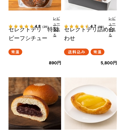
レビ
レビ
ュー
ュー
4.8
4.7
（20）
（99）
セレクトデリ 特製
セレクトデリ詰め合
を見
を見
る
る
ビーフシチュー
わせ
890円
5,800円