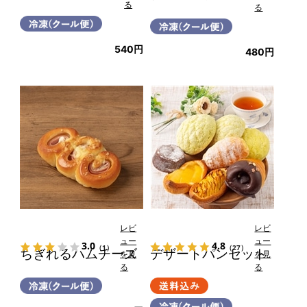
る
る
540円
480円
レビ
レビ
ュー
ュー
3.0
4.8
（1）
（27）
ちぎれるハムチーズ
デザートパンセット
を見
を見
る
る