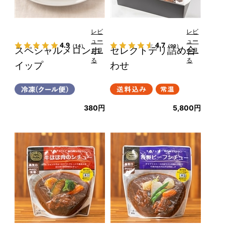
レビ
レビ
ュー
ュー
4.9
4.7
（14）
（99）
スペシャルメロンホ
セレクトデリ詰め合
を見
を見
る
る
イップ
わせ
380円
5,800円