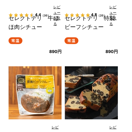
レビ
レビ
ュー
ュー
4.4
4.8
（30）
（20）
セレクトデリ 牛ほ
セレクトデリ 特製
を見
を見
る
る
ほ肉シチュー
ビーフシチュー
890円
890円
レビ
レビ