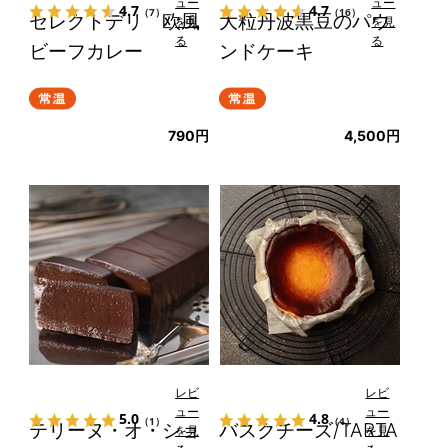
ュー
ュー
4.7
4.7
（7）
（16）
セレクトデリ 欧風
大粒丹波黒豆のパウ
を見
を見
る
る
ビーフカレー
ンドケーキ
790円
4,500円
レビ
レビ
ュー
ュー
5.0
4.8
（1）
（4）
テリーヌ・オ・ショ
バスクチーズ/TARTA
を見
を見