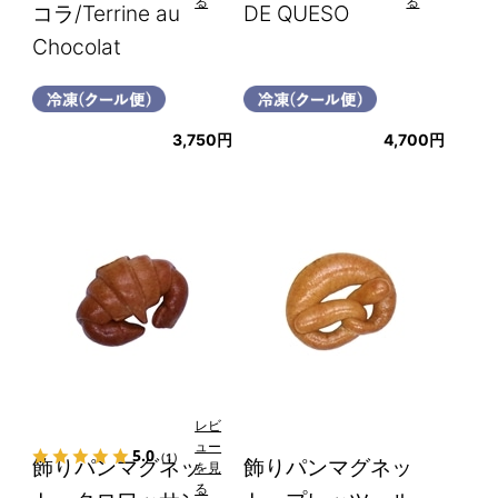
る
る
コラ/Terrine au
DE QUESO
Chocolat
3,750円
4,700円
レビ
ュー
5.0
（1）
飾りパンマグネッ
飾りパンマグネッ
を見
る