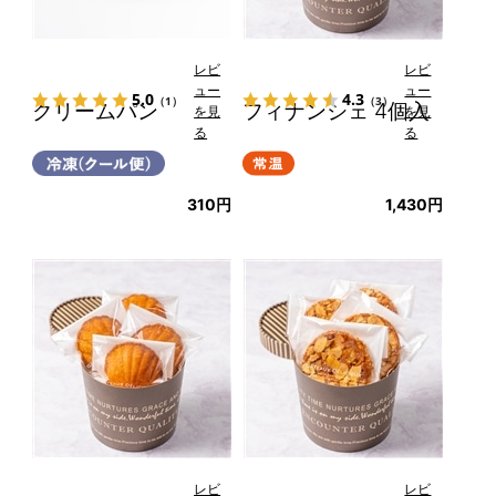
レビ
レビ
ュー
ュー
5.0
4.3
（1）
（3）
クリームパン
フィナンシェ 4個入
を見
を見
る
る
310円
1,430円
レビ
レビ