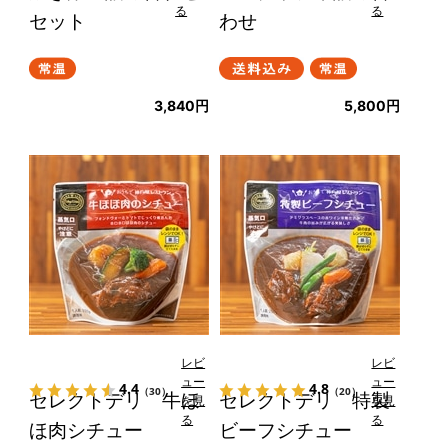
る
る
セット
わせ
3,840円
5,800円
レビ
レビ
ュー
ュー
4.4
4.8
（30）
（20）
セレクトデリ 牛ほ
セレクトデリ 特製
を見
を見
る
る
ほ肉シチュー
ビーフシチュー