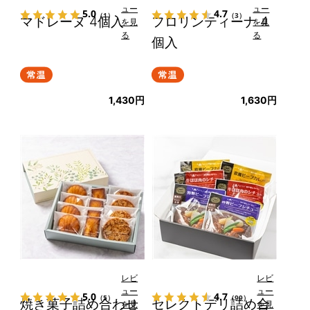
ュー
ュー
5.0
4.7
（1）
（3）
マドレーヌ 4個入
フロリンティーナ 4
を見
を見
る
る
個入
1,430円
1,630円
レビ
レビ
ュー
ュー
5.0
4.7
（5）
（99）
焼き菓子詰め合わせ
セレクトデリ詰め合
を見
を見