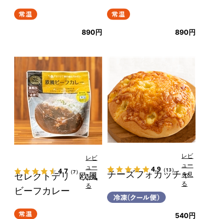
890円
890円
レビ
レビ
ュー
ュー
4.9
4.7
（13）
（7）
チーズフォカッチャ
セレクトデリ 欧風
を見
を見
る
る
ビーフカレー
540円