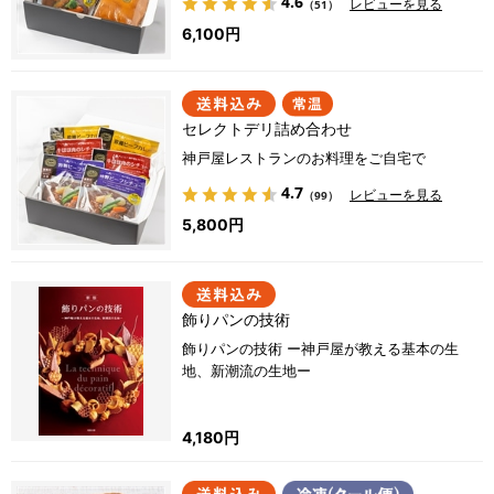
4.6
レビューを見る
（51）
6,100円
セレクトデリ詰め合わせ
神戸屋レストランのお料理をご自宅で
4.7
レビューを見る
（99）
5,800円
飾りパンの技術
飾りパンの技術 ー神戸屋が教える基本の生
地、新潮流の生地ー
4,180円