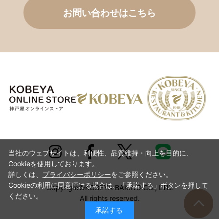
お問い合わせはこちら
当社のウェブサイトは、利便性、品質維持・向上を目的に、
Cookieを使用しております。
詳しくは、
プライバシーポリシー
をご参照ください。
Cookieの利用に同意頂ける場合は、「承諾する」ボタンを押して
Copyright©KOBEYA BAKING CO., LTD.
ください。
All rights reserved.
承諾する