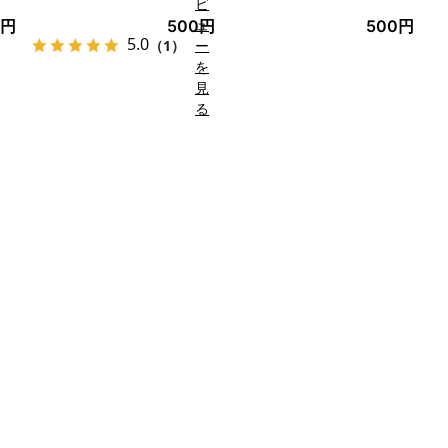
ビ
ュ
0円
500円
500円
5.0
（1）
ー
を
見
る