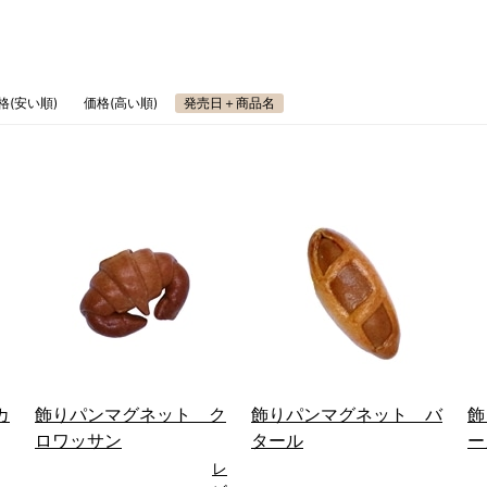
格(安い順)
価格(高い順)
発売日＋商品名
カ
飾りパンマグネット ク
飾りパンマグネット バ
飾
ロワッサン
タール
ー
レ